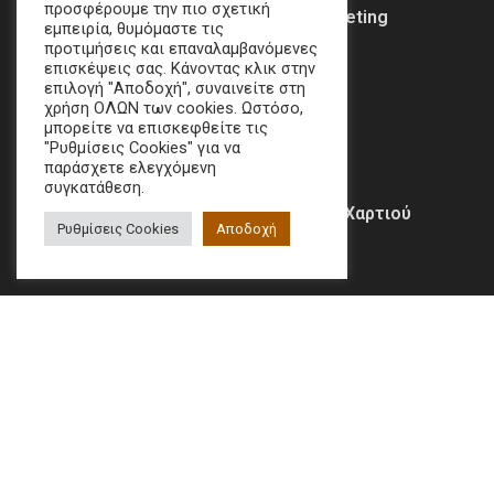
προσφέρουμε την πιο σχετική
Social Media & Digital Marketing
εμπειρία, θυμόμαστε τις
Specialist
προτιμήσεις και επαναλαμβανόμενες
επισκέψεις σας. Κάνοντας κλικ στην
26 Αυγούστου 2025
επιλογή "Αποδοχή", συναινείτε στη
χρήση ΟΛΩΝ των cookies. Ωστόσο,
μπορείτε να επισκεφθείτε τις
"Ρυθμίσεις Cookies" για να
παράσχετε ελεγχόμενη
συγκατάθεση.
Χειριστής Μηχανής Κοπής Χαρτιού
Ρυθμίσεις Cookies
Αποδοχή
12 Αυγούστου 2025
© 2021 Grafima. All Rights Reserved.