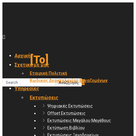
Αρχική
Type
[To]
Αναζήτηση
Σχετικά με μας
Εταιρική Πολιτική
Κώδικας Δεοντολογίας Εργαζομένων
Υπηρεσίες
Εκτυπώσεις
Ψηφιακές Εκτυπώσεις
Offset Εκτυπώσεις
Εκτυπώσεις Μεγάλου Μεγέθους
Εκτύπωση Βιβλίου
Εκτυπώσεις Ξενοδοχείων